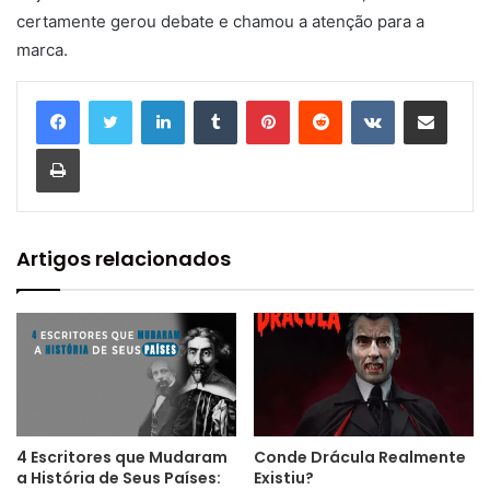
certamente gerou debate e chamou a atenção para a
marca.
Linkedin
Tumblr
Pinterest
Reddit
VK
Compartilhar via e-mail
Imprimir
Artigos relacionados
4 Escritores que Mudaram
Conde Drácula Realmente
a História de Seus Países:
Existiu?