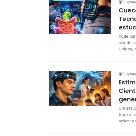
Suylan
Cueca
Tecno
estud
Pode par
científic
Unidos,
Suylan
Estim
Cien
gener
Um estud
trouxe u
aplicar 