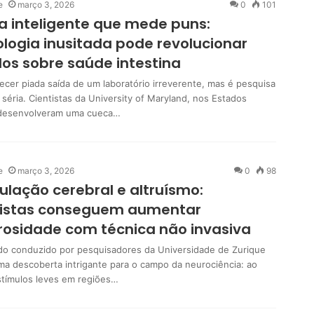
e
março 3, 2026
0
101
 inteligente que mede puns:
logia inusitada pode revolucionar
os sobre saúde intestina
ecer piada saída de um laboratório irreverente, mas é pesquisa
a séria. Cientistas da University of Maryland, nos Estados
 desenvolveram uma cueca…
e
março 3, 2026
0
98
ulação cerebral e altruísmo:
tistas conseguem aumentar
osidade com técnica não invasiva
o conduzido por pesquisadores da Universidade de Zurique
ma descoberta intrigante para o campo da neurociência: ao
estímulos leves em regiões…