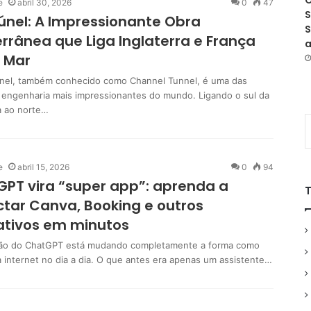
O
e
abril 30, 2026
0
47
S
únel: A Impressionante Obra
S
rrânea que Liga Inglaterra e França
a
 Mar
nel, também conhecido como Channel Tunnel, é uma das
 engenharia mais impressionantes do mundo. Ligando o sul da
ra ao norte…
e
abril 15, 2026
0
94
PT vira “super app”: aprenda a
tar Canva, Booking e outros
ativos em minutos
ão do ChatGPT está mudando completamente a forma como
 internet no dia a dia. O que antes era apenas um assistente…