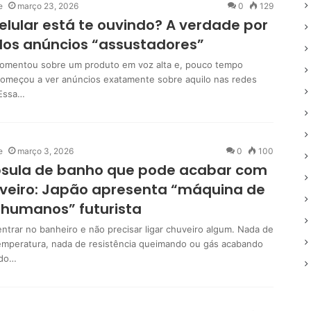
e
março 23, 2026
0
129
elular está te ouvindo? A verdade por
dos anúncios “assustadores”
comentou sobre um produto em voz alta e, pouco tempo
começou a ver anúncios exatamente sobre aquilo nas redes
 Essa…
e
março 3, 2026
0
100
psula de banho que pode acabar com
veiro: Japão apresenta “máquina de
 humanos” futurista
entrar no banheiro e não precisar ligar chuveiro algum. Nada de
temperatura, nada de resistência queimando ou gás acabando
 do…