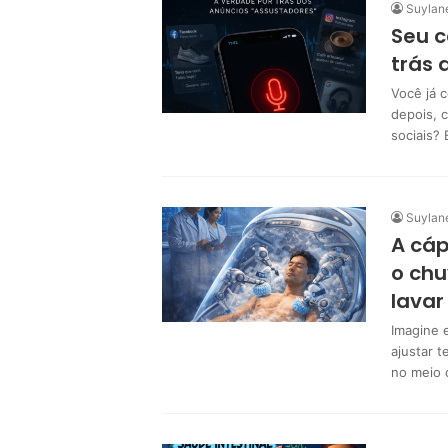
Suylan
Seu c
trás 
Você já 
depois, 
sociais?
Suylan
A cá
o chu
lavar
Imagine 
ajustar 
no meio