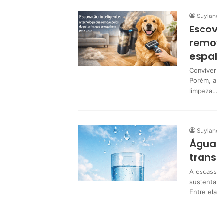
Suylan
Escov
remov
espa
Conviver
Porém, a
limpeza
Suylan
Água 
trans
A escass
sustenta
Entre el