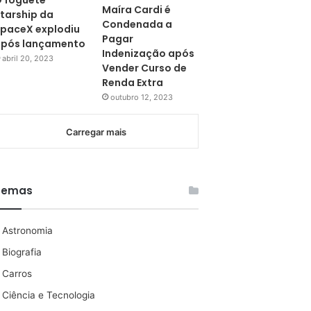
 foguete
Maíra Cardi é
tarship da
Condenada a
paceX explodiu
Pagar
pós lançamento
Indenização após
abril 20, 2023
Vender Curso de
Renda Extra
outubro 12, 2023
Carregar mais
Temas
Astronomia
Biografia
Carros
Ciência e Tecnologia