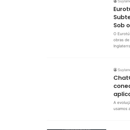
Suylan
Eurot
Subte
Sob o
O Eurotú
obras de
Inglater
Suylan
ChatG
conec
aplic
A evoluç
usamos a