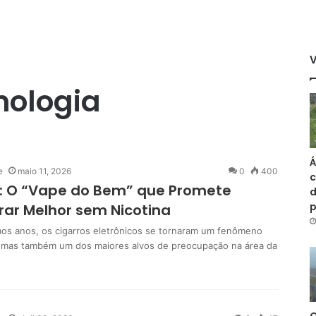
nologia
Á
e
maio 11, 2026
0
400
c
: O “Vape do Bem” que Promete
d
rar Melhor sem Nicotina
mos anos, os cigarros eletrônicos se tornaram um fenômeno
 mas também um dos maiores alvos de preocupação na área da