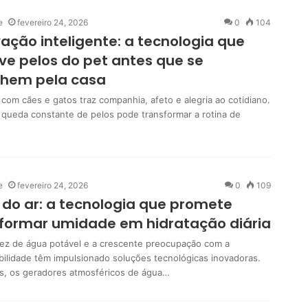
e
fevereiro 24, 2026
0
104
ação inteligente: a tecnologia que
e pelos do pet antes que se
lhem pela casa
 com cães e gatos traz companhia, afeto e alegria ao cotidiano.
 queda constante de pelos pode transformar a rotina de
…
e
fevereiro 24, 2026
0
109
do ar: a tecnologia que promete
formar umidade em hidratação diária
ez de água potável e a crescente preocupação com a
bilidade têm impulsionado soluções tecnológicas inovadoras.
as, os geradores atmosféricos de água…