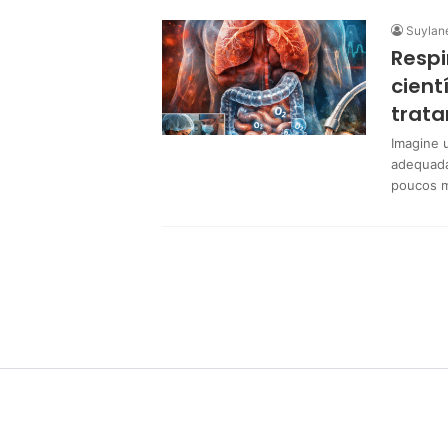
Suylan
Respi
cient
trata
Imagine 
adequada
poucos 