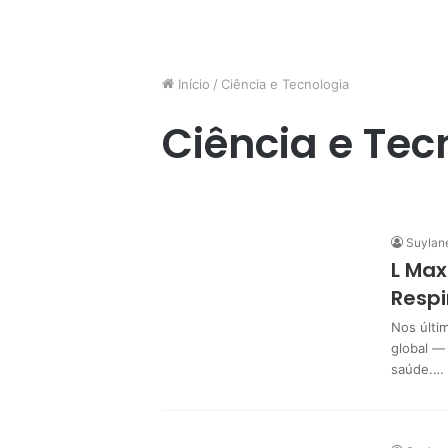
Início
/
Ciência e Tecnologia
Ciência e Tec
Suylan
L Max
Respi
Nos últi
global —
saúde.…