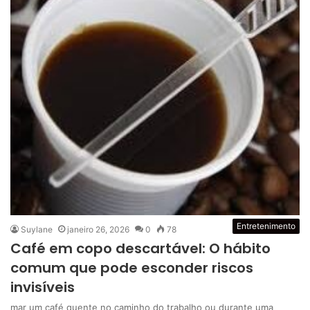
Entretenimento
Suylane
janeiro 26, 2026
0
78
Café em copo descartável: O hábito
comum que pode esconder riscos
invisíveis
mar um café quente no caminho do trabalho ou durante uma