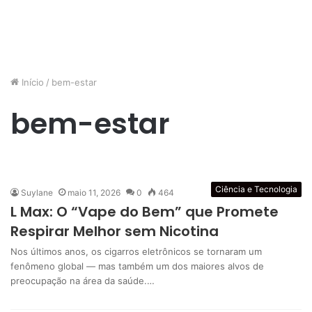
Início
/
bem-estar
bem-estar
Ciência e Tecnologia
Suylane
maio 11, 2026
0
464
L Max: O “Vape do Bem” que Promete
Respirar Melhor sem Nicotina
Nos últimos anos, os cigarros eletrônicos se tornaram um
fenômeno global — mas também um dos maiores alvos de
preocupação na área da saúde.…