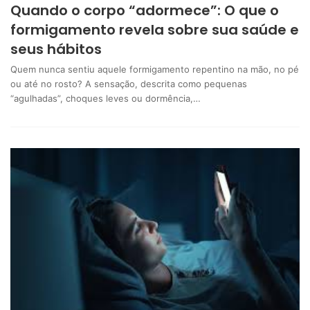
Quando o corpo “adormece”: O que o
formigamento revela sobre sua saúde e
seus hábitos
Quem nunca sentiu aquele formigamento repentino na mão, no pé
ou até no rosto? A sensação, descrita como pequenas
“agulhadas”, choques leves ou dormência,…