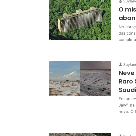
Suylan
O mis
aband
No coraç
das cons
complet
Suylan
Neve 
Raro 
Saud
Em um ev
Jawf, na
neve. O