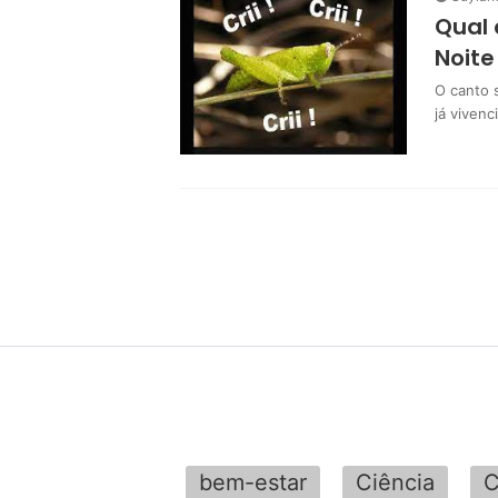
Qual 
Noite
O canto 
já viven
bem-estar
Ciência
C