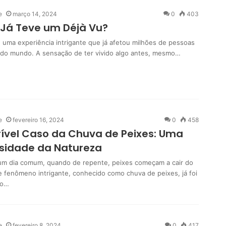
e
março 14, 2024
0
403
Já Teve um Déjà Vu?
é uma experiência intrigante que já afetou milhões de pessoas
 do mundo. A sensação de ter vivido algo antes, mesmo…
e
fevereiro 16, 2024
0
458
rível Caso da Chuva de Peixes: Uma
sidade da Natureza
um dia comum, quando de repente, peixes começam a cair do
e fenômeno intrigante, conhecido como chuva de peixes, já foi
do…
e
fevereiro 8, 2024
0
417