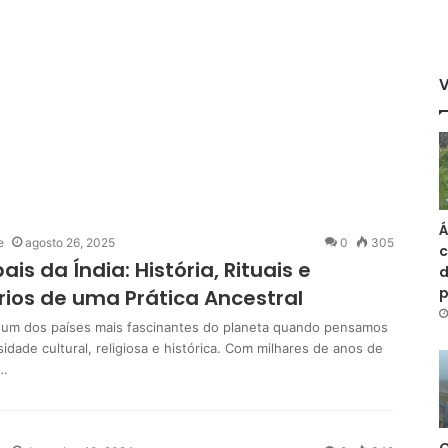
Á
e
agosto 26, 2025
0
305
c
ais da Índia: História, Rituais e
d
rios de uma Prática Ancestral
é um dos países mais fascinantes do planeta quando pensamos
idade cultural, religiosa e histórica. Com milhares de anos de
,…