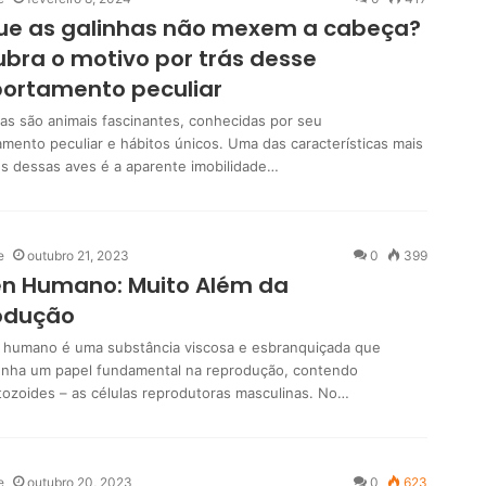
que as galinhas não mexem a cabeça?
bra o motivo por trás desse
ortamento peculiar
has são animais fascinantes, conhecidas por seu
mento peculiar e hábitos únicos. Uma das características mais
s dessas aves é a aparente imobilidade…
e
outubro 21, 2023
0
399
n Humano: Muito Além da
odução
humano é uma substância viscosa e esbranquiçada que
ha um papel fundamental na reprodução, contendo
ozoides – as células reprodutoras masculinas. No…
e
outubro 20, 2023
0
623