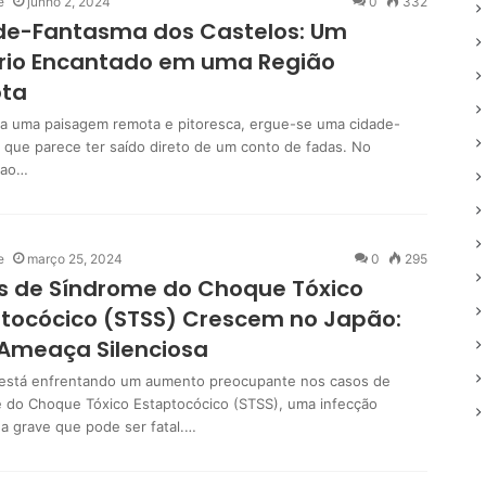
e
junho 2, 2024
0
332
de-Fantasma dos Castelos: Um
ério Encantado em uma Região
ta
a uma paisagem remota e pitoresca, ergue-se uma cidade-
 que parece ter saído direto de um conto de fadas. No
 ao…
e
março 25, 2024
0
295
s de Síndrome do Choque Tóxico
tocócico (STSS) Crescem no Japão:
Ameaça Silenciosa
está enfrentando um aumento preocupante nos casos de
 do Choque Tóxico Estaptocócico (STSS), uma infecção
na grave que pode ser fatal.…