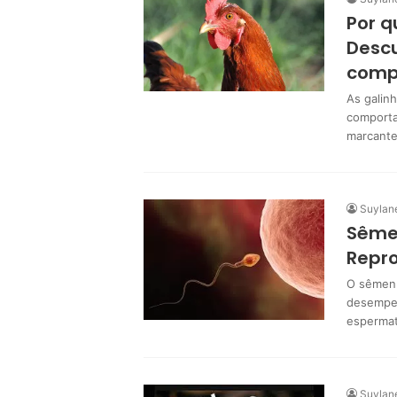
Por 
Descu
comp
As galin
comporta
marcante
Suylan
Sême
Repr
O sêmen 
desempen
espermat
Suylan