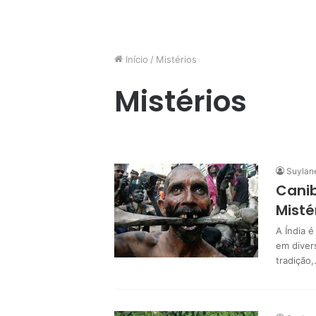
Início
/
Mistérios
Mistérios
Suylan
Canib
Misté
A Índia 
em divers
tradição