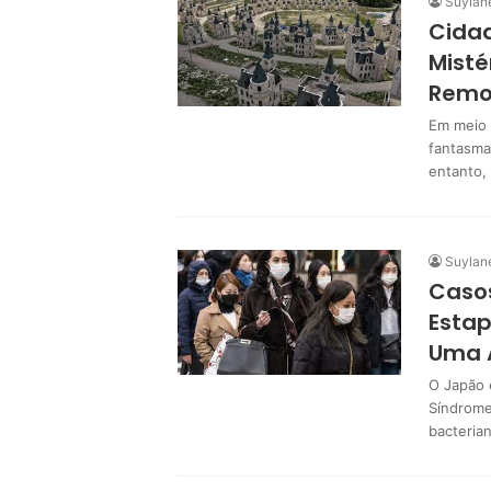
Suylan
Cida
Mist
Remo
Em meio 
fantasma
entanto,
Suylan
Caso
Estap
Uma 
O Japão 
Síndrome
bacteria