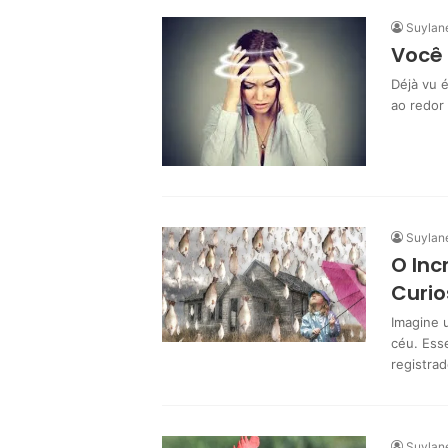
Suylan
Você 
Déjà vu 
ao redor
Suylan
O Inc
Curio
Imagine 
céu. Ess
registra
Suylan