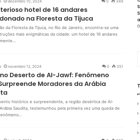
O
e
dezembro 10, 2024
0
349
S
terioso hotel de 16 andares
S
onado na Floresta da Tijuca
a
ão da Floresta da Tijuca, no Rio de Janeiro, encontra-se uma
truções mais enigmáticas da cidade: um hotel de 16 andares
amente…
e
novembro 12, 2024
0
351
no Deserto de Al-Jawf: Fenômeno
Surpreende Moradores da Arábia
ita
ento histórico e surpreendente, a região desértica de Al-
 Arábia Saudita, testemunhou pela primeira vez uma queda de
 fenômeno…