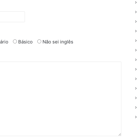
ário
Básico
Não sei inglês