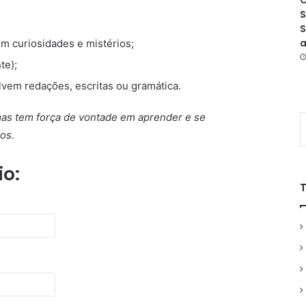
O
S
S
a
m curiosidades e mistérios;
te);
vem redações, escritas ou gramática.
as tem força de vontade em aprender e se
os.
io: