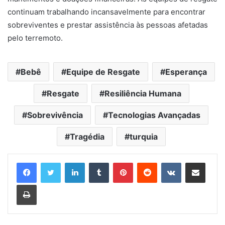
continuam trabalhando incansavelmente para encontrar
sobreviventes e prestar assistência às pessoas afetadas
pelo terremoto.
Bebê
Equipe de Resgate
Esperança
Resgate
Resiliência Humana
Sobrevivência
Tecnologias Avançadas
Tragédia
turquia
Linkedin
Tumblr
Pinterest
Reddit
VK
Compartilhar via e-mail
Imprimir