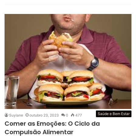
Saúde e Bem Estar
Suylane
outubro 23, 2023
0
477
Comer as Emoções: O Ciclo da
Compulsão Alimentar