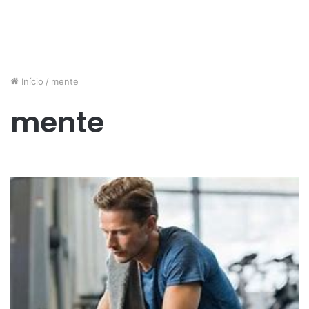
Início
/
mente
mente