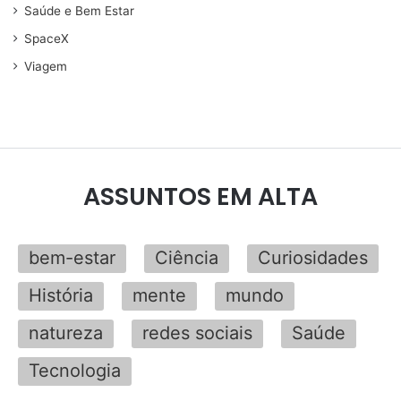
Saúde e Bem Estar
SpaceX
Viagem
ASSUNTOS EM ALTA
bem-estar
Ciência
Curiosidades
História
mente
mundo
natureza
redes sociais
Saúde
Tecnologia