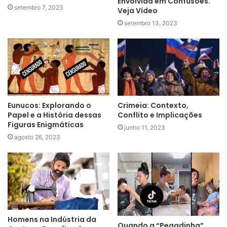
Envolvida em Confusões.
setembro 7, 2023
Veja Vídeo
setembro 13, 2023
Eunucos: Explorando o
Crimeia: Contexto,
Papel e a História dessas
Conflito e Implicações
Figuras Enigmáticas
junho 11, 2023
agosto 26, 2023
Homens na Indústria da
Quando a “Pegadinha”