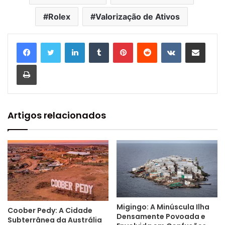
Rolex
Valorização de Ativos
Linkedin
Tumblr
Pinterest
Reddit
VK
Compartilhar via e-mail
Imprimir
Artigos relacionados
Migingo: A Minúscula Ilha
Coober Pedy: A Cidade
Densamente Povoada e
Subterrânea da Austrália