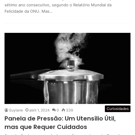
sétimo ano consecutivo, segundo o Relatório Mundial da
Felicidade da ONU. Mas…
Curiosidades
Suylane
abril 1, 2024
0
339
Panela de Pressão: Um Utensílio Útil,
mas que Requer Cuidados