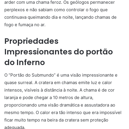
arder
com uma
chama
feroz
.
Os geólogos
permanecer
perplexos
e não
sabiam
como
controlar
o fogo
que
continuava
queimando
dia e noite,
lançando
chamas
de
fogo
e fumaça
no ar
.
Propriedades
Impressionantes
do portão
do Inferno
O
“
Portão
do
Submundo
” é uma
visão
impressionante e
quase
surreal. A cratera em chamas
emite
luz
e
calor
intensos
,
visíveis
à distância
à
noite.
A
chama
é
de
cor
laranja
e pode
chegar
a
10
metros
de
altura
,
proporcionando
uma
visão
dramática
e
assustadora
ao
mesmo tempo.
O calor
era
tão
intenso
que
era
impossível
ficar
muito
tempo
na beira
da cratera sem
proteção
adequada.