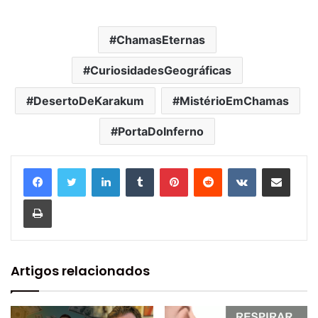
ChamasEternas
CuriosidadesGeográficas
DesertoDeKarakum
MistérioEmChamas
PortaDoInferno
Linkedin
Tumblr
Pinterest
Reddit
VK
Compartilhar via e-mail
Imprimir
Artigos relacionados