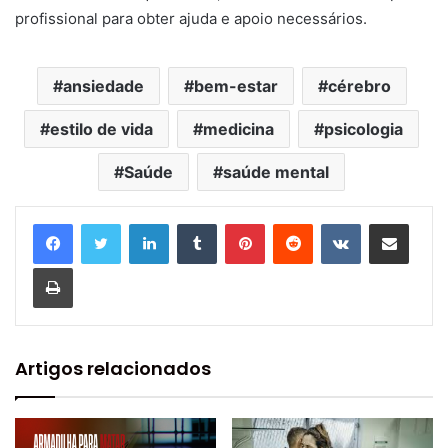
profissional para obter ajuda e apoio necessários.
ansiedade
bem-estar
cérebro
estilo de vida
medicina
psicologia
Saúde
saúde mental
Linkedin
Tumblr
Pinterest
Reddit
VK
Compartilhar via e-mail
Imprimir
Artigos relacionados