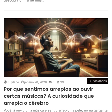
descobrir o final de uma…
Curiosidades
Suylane
janeiro 28, 2026
0
99
Por que sentimos arrepios ao ouvir
certas músicas? A curiosidade que
arrepia o cérebro
Você já ouviu uma música e sentiu arrepio na pele, nó na garganta