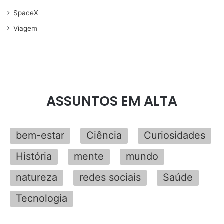
SpaceX
Viagem
ASSUNTOS EM ALTA
bem-estar
Ciência
Curiosidades
História
mente
mundo
natureza
redes sociais
Saúde
Tecnologia