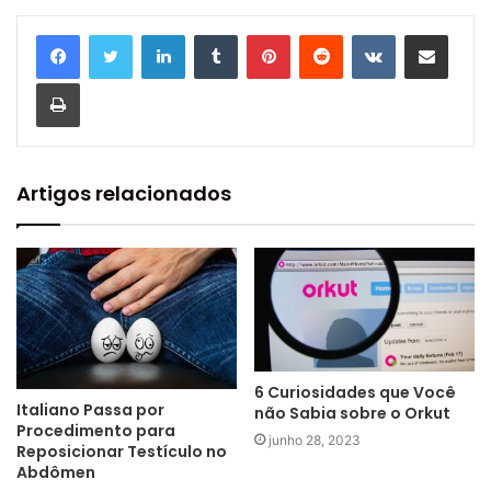
Linkedin
Tumblr
Pinterest
Reddit
VK
Compartilhar via e-mail
Imprimir
Artigos relacionados
6 Curiosidades que Você
Italiano Passa por
não Sabia sobre o Orkut
Procedimento para
junho 28, 2023
Reposicionar Testículo no
Abdômen