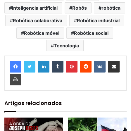
inteligencia artificial
Robôs
robótica
Robótica colaborativa
Robótica industrial
Robótica móvel
Robótica social
Tecnologia
Linkedin
Tumblr
Pinterest
Reddit
VK
Compartilhar via e-mail
Imprimir
Artigos relacionados