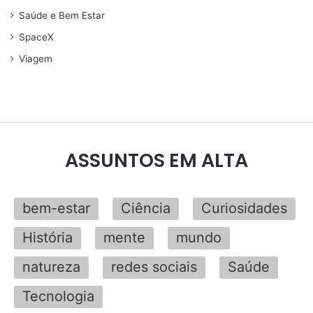
Saúde e Bem Estar
SpaceX
Viagem
ASSUNTOS EM ALTA
bem-estar
Ciência
Curiosidades
História
mente
mundo
natureza
redes sociais
Saúde
Tecnologia