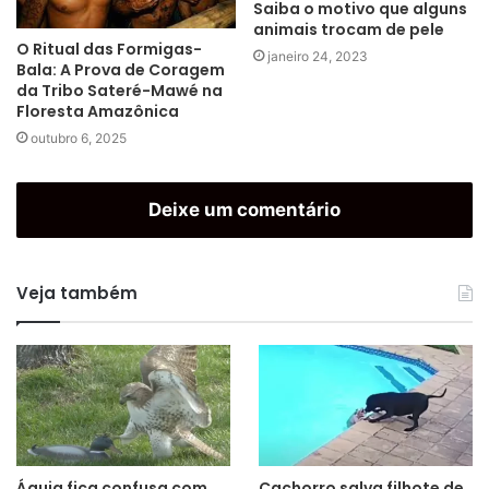
Saiba o motivo que alguns
animais trocam de pele
O Ritual das Formigas-
janeiro 24, 2023
Bala: A Prova de Coragem
da Tribo Sateré-Mawé na
Floresta Amazônica
outubro 6, 2025
Deixe um comentário
Veja também
Águia fica confusa com
Cachorro salva filhote de