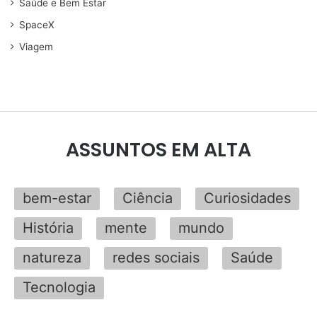
Saúde e Bem Estar
SpaceX
Viagem
ASSUNTOS EM ALTA
bem-estar
Ciência
Curiosidades
História
mente
mundo
natureza
redes sociais
Saúde
Tecnologia