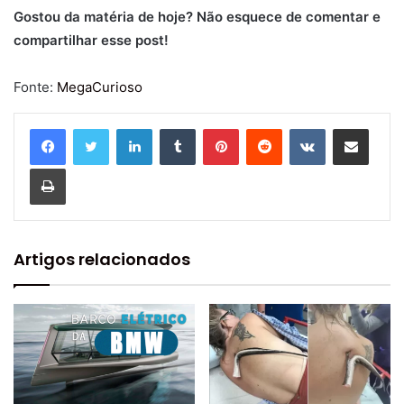
Gostou da matéria de hoje? Não esquece de comentar e
compartilhar esse post!
Fonte:
MegaCurioso
Linkedin
Tumblr
Pinterest
Reddit
VK
Compartilhar via e-mail
Imprimir
Artigos relacionados