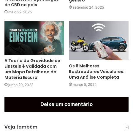
gênero
de CBD no país
setembro 24, 2025
maio 22, 2025
A Teoria da Gravidade de
Os 6 Melhores
Einstein é Validada com
Rastreadores Veiculares:
um Mapa Detalhado da
Uma Análise Completa
Matéria Escura
março 5, 2024
junho 20, 2023
Deixe um comentário
Veja também