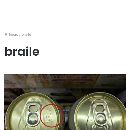
Início
/
braile
braile