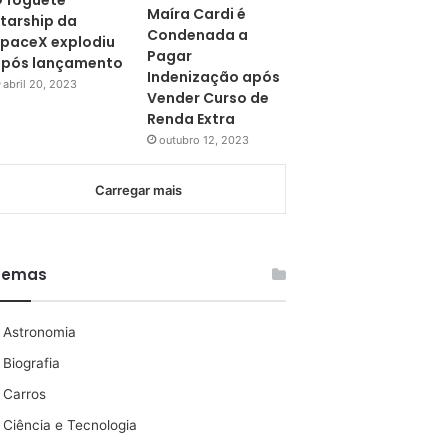
 foguete
Maíra Cardi é
tarship da
Condenada a
paceX explodiu
Pagar
pós lançamento
Indenização após
abril 20, 2023
Vender Curso de
Renda Extra
outubro 12, 2023
Carregar mais
Temas
Astronomia
Biografia
Carros
Ciência e Tecnologia