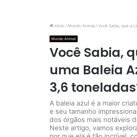
Início
/
Mundo Animal
/
Você Sabia, que a L
Mundo Animal
Você Sabia, q
uma Baleia A
3,6 toneladas
A baleia azul é a maior cria
e seu tamanho impressiona
dos órgãos mais notáveis de
Neste artigo, vamos explora
por que ela é tão incrível,