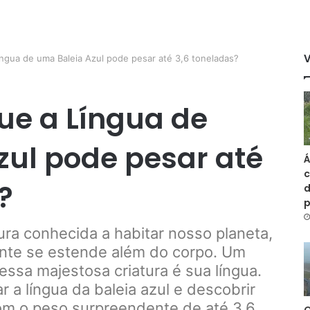
íngua de uma Baleia Azul pode pesar até 3,6 toneladas?
ue a Língua de
zul pode pesar até
Á
c
?
d
tura conhecida a habitar nosso planeta,
nte se estende além do corpo. Um
ssa majestosa criatura é sua língua.
r a língua da baleia azul e descobrir
 com o peso surpreendente de até 3,6