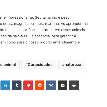
vel e impressionante. Seu tamanho e peso
e dessa magnífica criatura marinha. Ao aprender mais
mbrados da importância de preservar esses animais
ção da baleia azul é essencial para garantir a
 bem como para o nosso próprio entendimento e
o animal
Curiosidades
natureza
Linkedin
Tumblr
Pinterest
Reddit
VK
Compartilhar via e-mail
Imprimir