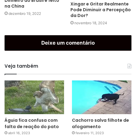
Dinheiro do Brasil é feito
Xingar e Gritar Realmente
na China
Pode Diminuir a Percepção
dezembro 19, 2022
da Dor?
novembro 18, 2024
Deixe um comentário
Veja também
Águia fica confusa com
Cachorro salva filhote de
falta de reação do pato
afogamento
abril 16, 2023
fevereiro 11, 2023