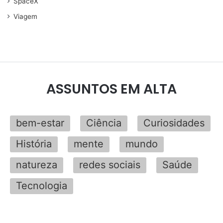
SpaceX
Viagem
ASSUNTOS EM ALTA
bem-estar
Ciência
Curiosidades
História
mente
mundo
natureza
redes sociais
Saúde
Tecnologia