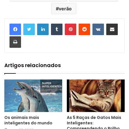
verão
Linkedin
Tumblr
Pinterest
Reddit
VK
Compartilhar via e-mail
Imprimir
Artigos relacionados
Os animais mais
As 5 Raças de Gatos Mais
inteligentes do mundo
Inteligentes:
Compreendendo o Brilho