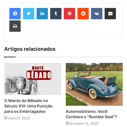
Linkedin
Tumblr
Pinterest
Reddit
VK
Compartilhar via e-mail
Imprimir
Artigos relacionados
O Manto do Bêbado no
Século XVI: Uma Punição
Automobilismo: Você
para os Embriagados
Conhece o “Rumble Seat”?
maio 21, 2023
fevereiro 13, 2025