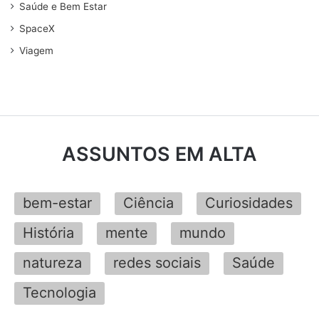
Saúde e Bem Estar
SpaceX
Viagem
ASSUNTOS EM ALTA
bem-estar
Ciência
Curiosidades
História
mente
mundo
natureza
redes sociais
Saúde
Tecnologia