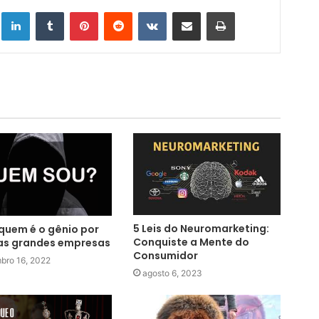
Linkedin
Tumblr
Pinterest
Reddit
VK
Compartilhar via e-mail
Imprimir
5 Leis do Neuromarketing:
quem é o gênio por
Conquiste a Mente do
as grandes empresas
Consumidor
bro 16, 2022
agosto 6, 2023