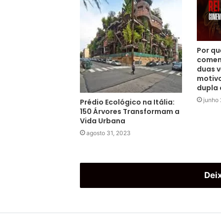
Por que
comem
duas v
motivo
dupla
junho
Prédio Ecológico na Itália:
150 Árvores Transformam a
Vida Urbana
agosto 31, 2023
Dei