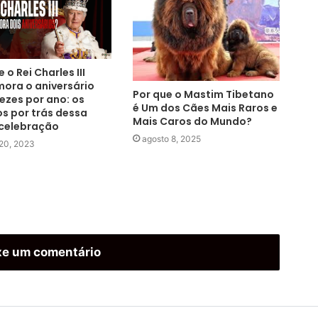
 o Rei Charles III
ora o aniversário
Por que o Mastim Tibetano
ezes por ano: os
é Um dos Cães Mais Raros e
s por trás dessa
Mais Caros do Mundo?
 celebração
agosto 8, 2025
 20, 2023
xe um comentário