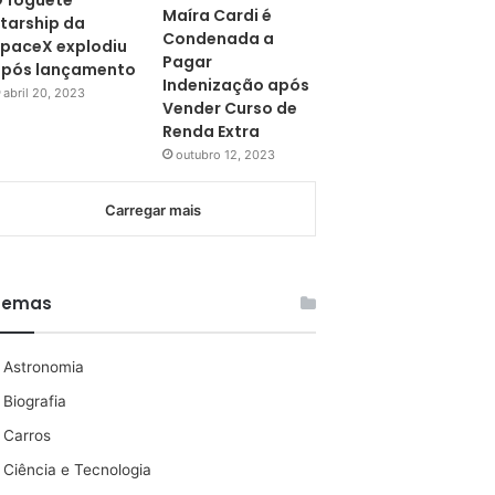
 foguete
Maíra Cardi é
tarship da
Condenada a
paceX explodiu
Pagar
pós lançamento
Indenização após
abril 20, 2023
Vender Curso de
Renda Extra
outubro 12, 2023
Carregar mais
Temas
Astronomia
Biografia
Carros
Ciência e Tecnologia