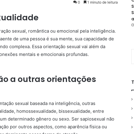
O
0
1 minuto de leitura
S
S
xualidade
a
ração sexual, romântica ou emocional pela inteligência.
traente de uma pessoa é sua mente, sua capacidade de
undo complexa. Essa orientação sexual vai além da
 conexões mentais e emocionais profundas.
ão a outras orientações
tação sexual baseada na inteligência, outras
lidade, homossexualidade, bissexualidade, entre
or um determinado gênero ou sexo. Ser sapiosexual não
ração por outros aspectos, como aparência física ou