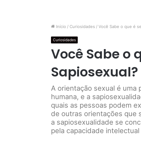
Início
/
Curiosidades
/
Você Sabe o que é se
Curiosidades
Você Sabe o q
Sapiosexual?
A orientação sexual é uma 
humana, e a sapiosexualida
quais as pessoas podem ex
de outras orientações que s
a sapiosexualidade se conce
pela capacidade intelectua