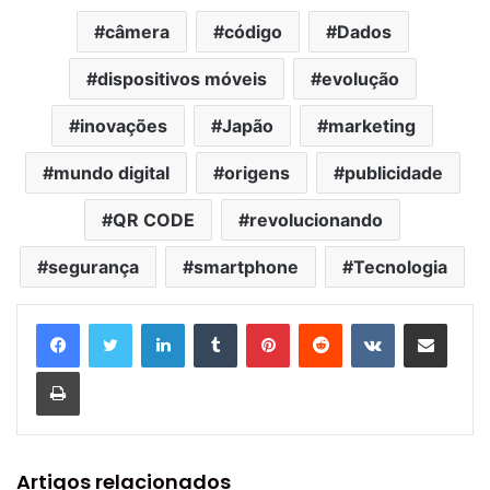
câmera
código
Dados
dispositivos móveis
evolução
inovações
Japão
marketing
mundo digital
origens
publicidade
QR CODE
revolucionando
segurança
smartphone
Tecnologia
Linkedin
Tumblr
Pinterest
Reddit
VK
Compartilhar via e-mail
Imprimir
Artigos relacionados