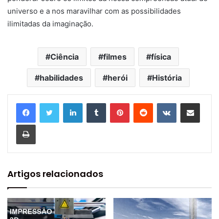
universo e a nos maravilhar com as possibilidades
ilimitadas da imaginação.
Ciência
filmes
física
habilidades
herói
História
Linkedin
Tumblr
Pinterest
Reddit
VK
Compartilhar via e-mail
Imprimir
Artigos relacionados