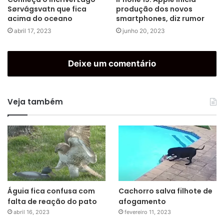
Sørvágsvatn que fica
produção dos novos
acima do oceano
smartphones, diz rumor
abril 17, 2023
junho 20, 2023
Deixe um comentário
Veja também
Águia fica confusa com
Cachorro salva filhote de
falta de reação do pato
afogamento
abril 16, 2023
fevereiro 11, 2023