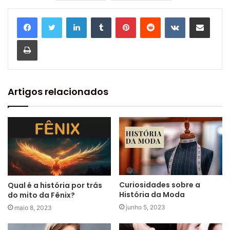
Linkedin
Tumblr
Pinterest
Reddit
VK
Compartilhar via e-mail
Imprimir
Artigos relacionados
Curiosidades sobre a
Qual é a história por trás
História da Moda
do mito da Fênix?
junho 5, 2023
maio 8, 2023