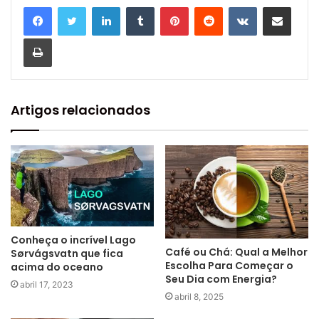
Linkedin
Tumblr
Pinterest
Reddit
VK
Compartilhar via e-mail
Imprimir
Artigos relacionados
Conheça o incrível Lago
Café ou Chá: Qual a Melhor
Sørvágsvatn que fica
Escolha Para Começar o
acima do oceano
Seu Dia com Energia?
abril 17, 2023
abril 8, 2025