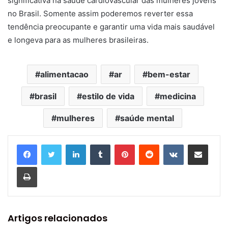
significativa na saúde cardiovascular das mulheres jovens
no Brasil. Somente assim poderemos reverter essa
tendência preocupante e garantir uma vida mais saudável
e longeva para as mulheres brasileiras.
alimentacao
ar
bem-estar
brasil
estilo de vida
medicina
mulheres
saúde mental
Linkedin
Tumblr
Pinterest
Reddit
VK
Compartilhar via e-mail
Imprimir
Artigos relacionados