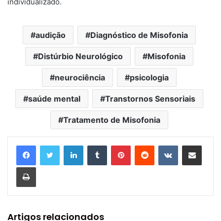
individualizado.
audição
Diagnóstico de Misofonia
Distúrbio Neurológico
Misofonia
neurociência
psicologia
saúde mental
Transtornos Sensoriais
Tratamento de Misofonia
Linkedin
Tumblr
Pinterest
Reddit
VK
Compartilhar via e-mail
Imprimir
Artigos relacionados