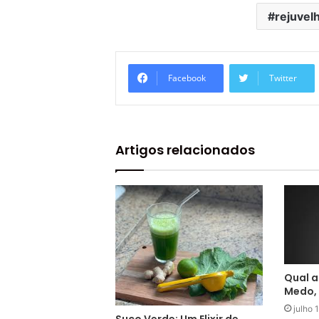
rejuvel
Facebook
Twitter
Artigos relacionados
Qual a
Medo, 
julho 