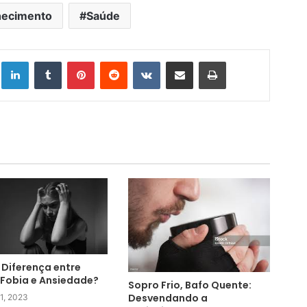
hecimento
Saúde
Linkedin
Tumblr
Pinterest
Reddit
VK
Compartilhar via e-mail
Imprimir
 Diferença entre
Fobia e Ansiedade?
Sopro Frio, Bafo Quente:
Desvendando a
11, 2023