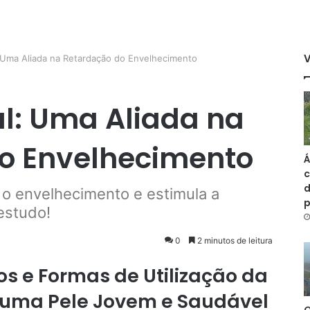
 Uma Aliada na Retardação do Envelhecimento
l: Uma Aliada na
o Envelhecimento
Á
c
d
 o envelhecimento e estimula a
estudo!
0
2 minutos de leitura
os e Formas de Utilização da
 uma Pele Jovem e Saudável