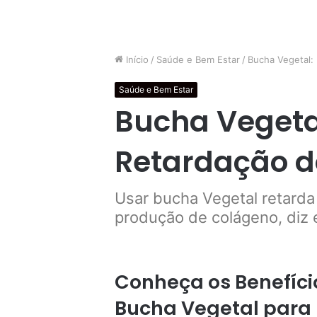
Início
/
Saúde e Bem Estar
/
Bucha Vegetal:
Saúde e Bem Estar
Bucha Vegeta
Retardação d
Usar bucha Vegetal retarda
produção de colágeno, diz 
Conheça os Benefíci
Bucha Vegetal para