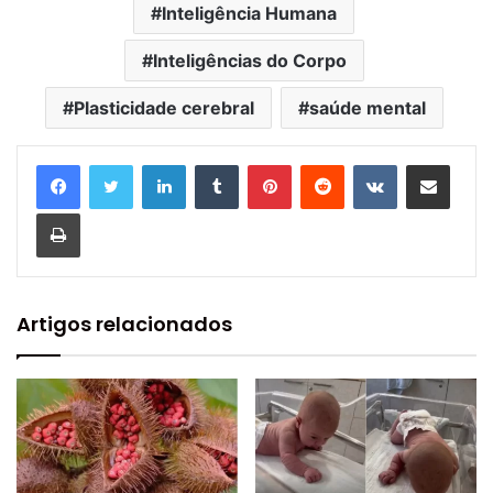
Inteligência Humana
Inteligências do Corpo
Plasticidade cerebral
saúde mental
Linkedin
Tumblr
Pinterest
Reddit
VK
Compartilhar via e-mail
Imprimir
Artigos relacionados