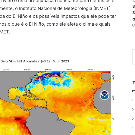
O
 Niño é uma preocupação constante para cientistas e
S
mente, o Instituto Nacional de Meteorologia (INMET)
S
da do El Niño e os possíveis impactos que ele pode ter
a
mos o que é o El Niño, como ele afeta o clima e quais
NMET.