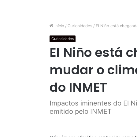
Início
/
Curiosidades
/
El Niño está chegand
Curiosidades
El Niño está
mudar o clim
do INMET
Impactos iminentes do El Ni
emitido pelo INMET