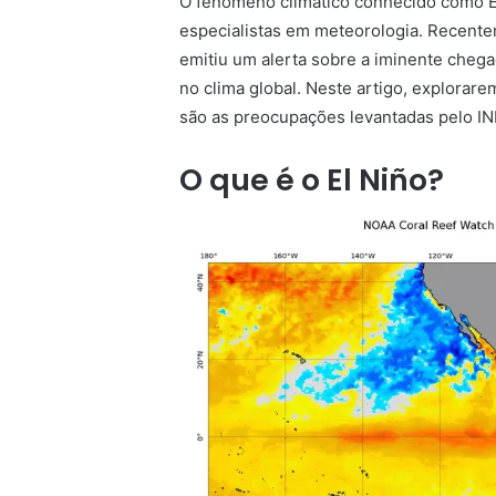
O fenômeno climático conhecido como El
especialistas em meteorologia. Recente
emitiu um alerta sobre a iminente chega
no clima global. Neste artigo, explorare
são as preocupações levantadas pelo I
O que é o El Niño?