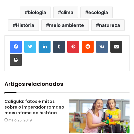
biologia
clima
ecologia
História
meio ambiente
natureza
Linkedin
Tumblr
Pinterest
Reddit
VK
Compartilhar via e-mail
Imprimir
Artigos relacionados
Calígula: fatos e mitos
sobre o imperador romano
mais infame da história
maio 25, 2019