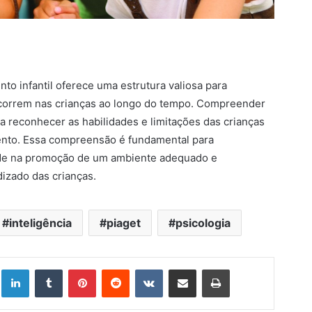
to infantil oferece uma estrutura valiosa para
correm nas crianças ao longo do tempo. Compreender
 a reconhecer as habilidades e limitações das crianças
ento. Essa compreensão é fundamental para
aúde na promoção de um ambiente adequado e
izado das crianças.
inteligência
piaget
psicologia
Linkedin
Tumblr
Pinterest
Reddit
VK
Compartilhar via e-mail
Imprimir