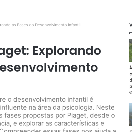
orando as Fases do Desenvolvimento Infantil
iaget: Explorando
Desenvolvimento
Á
c
d
re o desenvolvimento infantil é
nfluente na área da psicologia. Neste
s fases propostas por Piaget, desde o
ia, e explorar as características e
 Compreender essas fases nos ajuda a