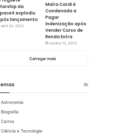
 foguete
Maíra Cardi é
tarship da
Condenada a
paceX explodiu
Pagar
pós lançamento
Indenização após
abril 20, 2023
Vender Curso de
Renda Extra
outubro 12, 2023
Carregar mais
Temas
Astronomia
Biografia
Carros
Ciência e Tecnologia