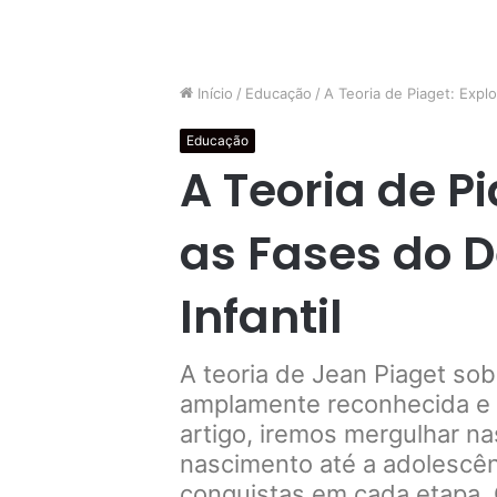
Início
/
Educação
/
A Teoria de Piaget: Expl
Educação
A Teoria de P
as Fases do 
Infantil
A teoria de Jean Piaget sob
amplamente reconhecida e i
artigo, iremos mergulhar na
nascimento até a adolescênc
conquistas em cada etapa.