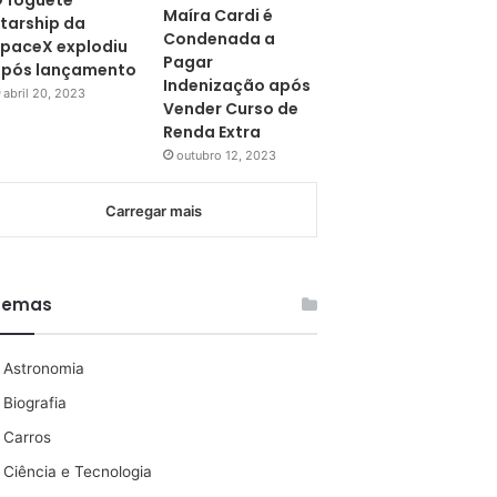
 foguete
Maíra Cardi é
tarship da
Condenada a
paceX explodiu
Pagar
pós lançamento
Indenização após
abril 20, 2023
Vender Curso de
Renda Extra
outubro 12, 2023
Carregar mais
Temas
Astronomia
Biografia
Carros
Ciência e Tecnologia