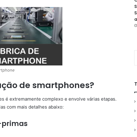
O
S
S
a
rtphone
dução de smartphones?
es é extremamente complexo e envolve várias etapas.
las com mais detalhes abaixo:
-primas