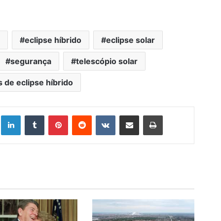
eclipse híbrido
eclipse solar
segurança
telescópio solar
s de eclipse híbrido
Linkedin
Tumblr
Pinterest
Reddit
VK
Compartilhar via e-mail
Imprimir