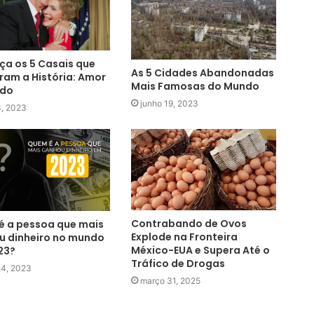
a os 5 Casais que
As 5 Cidades Abandonadas
am a História: Amor
Mais Famosas do Mundo
ado
junho 19, 2023
3, 2023
Contrabando de Ovos
 a pessoa que mais
Explode na Fronteira
u dinheiro no mundo
México-EUA e Supera Até o
23?
Tráfico de Drogas
24, 2023
março 31, 2025