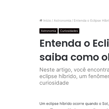
Início
/
Astronomia
/
Entenda o Eclipse Híbr
Astronomia
Curiosidades
Entenda o Ecl
saiba como o
Neste artigo, você encontr
eclipse híbrido, um fenôme
curiosidade
Um eclipse híbrido ocorre quando o Sol,