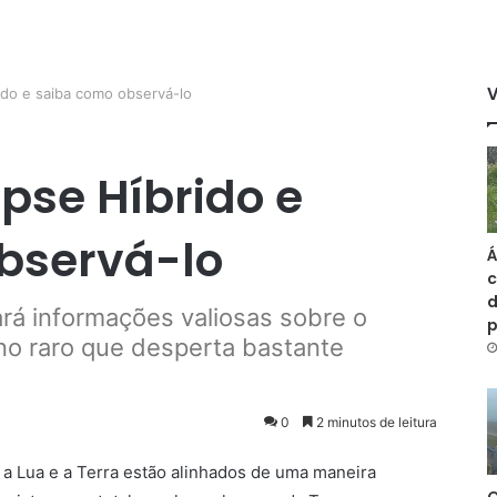
ido e saiba como observá-lo
ipse Híbrido e
bservá-lo
Á
c
d
ará informações valiosas sobre o
no raro que desperta bastante
0
2 minutos de leitura
 a Lua e a Terra estão alinhados de uma maneira