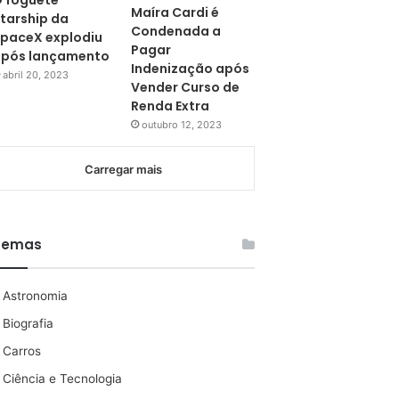
 foguete
Maíra Cardi é
tarship da
Condenada a
paceX explodiu
Pagar
pós lançamento
Indenização após
abril 20, 2023
Vender Curso de
Renda Extra
outubro 12, 2023
Carregar mais
Temas
Astronomia
Biografia
Carros
Ciência e Tecnologia