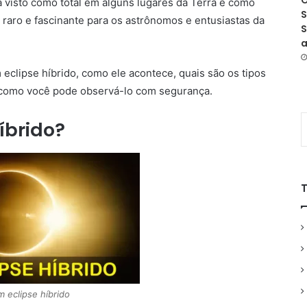
O
ja visto como total em alguns lugares da Terra e como
S
é raro e fascinante para os astrônomos e entusiastas da
S
a
 eclipse híbrido, como ele acontece, quais são os tipos
omo você pode observá-lo com segurança.
íbrido?
m eclipse híbrido