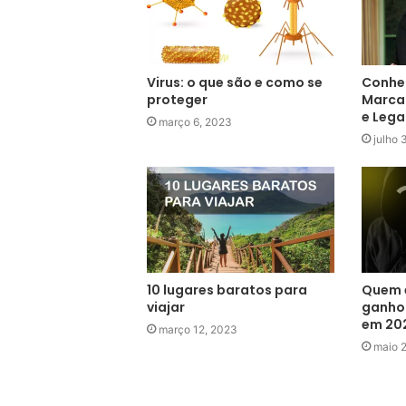
Virus: o que são e como se
Conheç
proteger
Marcar
e Leg
março 6, 2023
julho 
10 lugares baratos para
Quem é
viajar
ganho
em 20
março 12, 2023
maio 