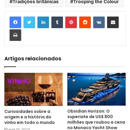
Tradições britânicas
Trooping the Colour
Linkedin
Tumblr
Pinterest
Reddit
VK
Compartilhar via e-mail
Imprimir
Artigos relacionados
Obsidian Horizon: O
Curiosidades sobre a
superiate de US$ 800
origem e a história do
milhões que roubou a cena
vinho em todo o mundo
no Monaco Yacht Show
abril 16, 2023