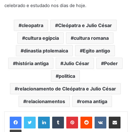
celebrado e estudado nos dias de hoje.
cleopatra
Cleópatra e Julio César
cultura egípcia
cultura romana
dinastia ptolemaica
Egito antigo
história antiga
Julio César
Poder
politica
relacionamento de Cleópatra e Julio César
relacionamentos
roma antiga
Linkedin
Tumblr
Pinterest
Reddit
VK
Compartilhar via e-mail
Imprimir