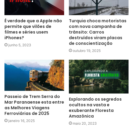
É verdade que a Apple não
Turquia choca motoristas
permite que vilões de
com nova campanha de
filmes e séries usem
trânsito: Carros
iPhones?
destruídos viram placas
de conscientização
junho 5, 2023
outubro 19, 2025
Passeio de Trem Serra do
Explorando os segredos
Mar Paranaense esta entre
ocultos na vasta e
as Melhores Viagens
exuberante Floresta
Ferroviárias de 2025
Amazônica
janeiro 16, 2025
maio 20, 2023