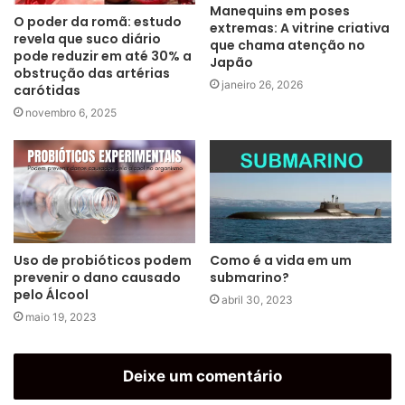
Manequins em poses
O poder da romã: estudo
extremas: A vitrine criativa
revela que suco diário
que chama atenção no
pode reduzir em até 30% a
Japão
obstrução das artérias
janeiro 26, 2026
carótidas
novembro 6, 2025
Uso de probióticos podem
Como é a vida em um
prevenir o dano causado
submarino?
pelo Álcool
abril 30, 2023
maio 19, 2023
Deixe um comentário