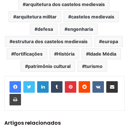
arquitetura dos castelos medievais
arquitetura militar
castelos medievais
defesa
engenharia
estrutura dos castelos medievais
europa
fortificações
História
Idade Média
patrimônio cultural
turismo
Linkedin
Tumblr
Pinterest
Reddit
VK
Compartilhar via e-mail
Imprimir
Artigos relacionados