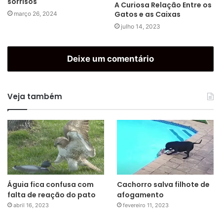
sorrisos
A Curiosa Relação Entre os
Gatos e as Caixas
março 26, 2024
julho 14, 2023
Deixe um comentário
Veja também
Águia fica confusa com
Cachorro salva filhote de
falta de reação do pato
afogamento
abril 16, 2023
fevereiro 11, 2023