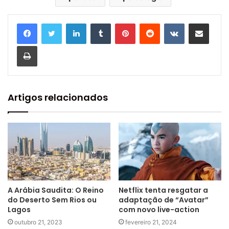
Linkedin
Tumblr
Pinterest
Reddit
VK
Compartilhar via e-mail
Imprimir
Artigos relacionados
A Arábia Saudita: O Reino
Netflix tenta resgatar a
do Deserto Sem Rios ou
adaptação de “Avatar”
Lagos
com novo live-action
outubro 21, 2023
fevereiro 21, 2024