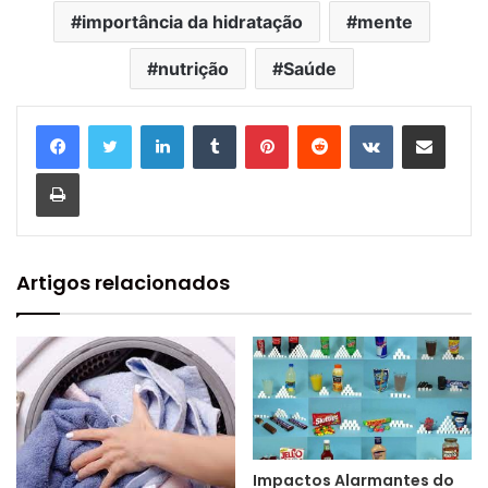
importância da hidratação
mente
nutrição
Saúde
Linkedin
Tumblr
Pinterest
Reddit
VK
Compartilhar via e-mail
Imprimir
Artigos relacionados
Impactos Alarmantes do