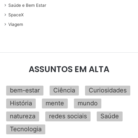
Saúde e Bem Estar
SpaceX
Viagem
ASSUNTOS EM ALTA
bem-estar
Ciência
Curiosidades
História
mente
mundo
natureza
redes sociais
Saúde
Tecnologia