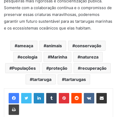
pesqueiras mais rigorosas e conscientização pública.
Somente com a colaboração contínua e o compromisso de
preservar essas criaturas maravilhosas, poderemos
garantir um futuro sustentável para as tartarugas marinhas
e os ecossistemas oceânicos que elas habitam.
ameaça
animais
conservação
ecologia
Marinha
natureza
Populações
proteção
recuperação
tartaruga
tartarugas
Linkedin
Tumblr
Pinterest
Reddit
VK
Compartilhar via e-mail
Imprimir