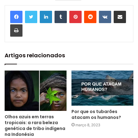
Linkedin
Tumblr
Pinterest
Reddit
VK
Compartilhar via e-mail
Imprimir
Artigos relacionados
Por que os tubarões
Olhos azuis em terras
atacam os humanos?
tropicais: a rara beleza
março 8, 2023
genética de tribo indígena
na Indonésia