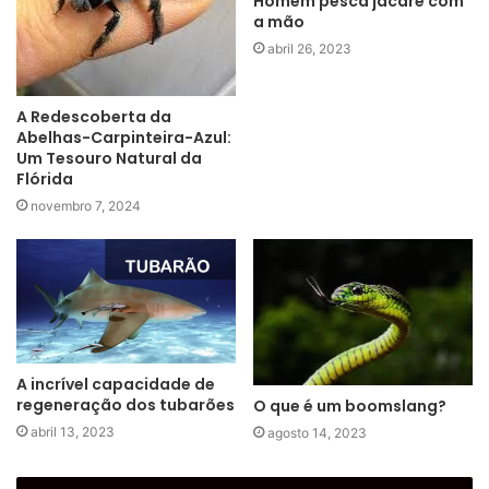
Homem pesca jacaré com
a mão
abril 26, 2023
A Redescoberta da
Abelhas-Carpinteira-Azul:
Um Tesouro Natural da
Flórida
novembro 7, 2024
A incrível capacidade de
regeneração dos tubarões
O que é um boomslang?
abril 13, 2023
agosto 14, 2023