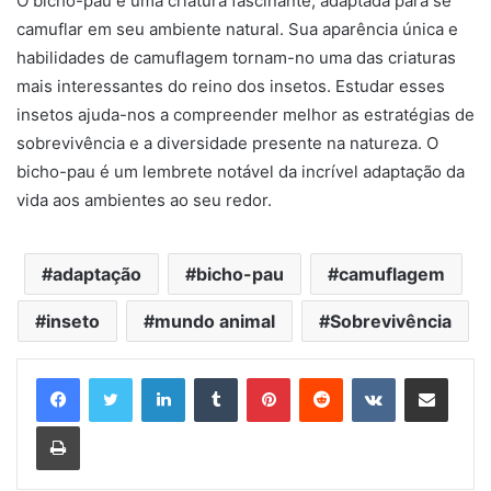
O bicho-pau é uma criatura fascinante, adaptada para se
camuflar em seu ambiente natural. Sua aparência única e
habilidades de camuflagem tornam-no uma das criaturas
mais interessantes do reino dos insetos. Estudar esses
insetos ajuda-nos a compreender melhor as estratégias de
sobrevivência e a diversidade presente na natureza. O
bicho-pau é um lembrete notável da incrível adaptação da
vida aos ambientes ao seu redor.
adaptação
bicho-pau
camuflagem
inseto
mundo animal
Sobrevivência
Linkedin
Tumblr
Pinterest
Reddit
VK
Compartilhar via e-mail
Imprimir