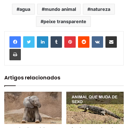
agua
mundo animal
natureza
peixe transparente
Linkedin
Tumblr
Pinterest
Reddit
VK
Compartilhar via e-mail
Imprimir
Artigos relacionados