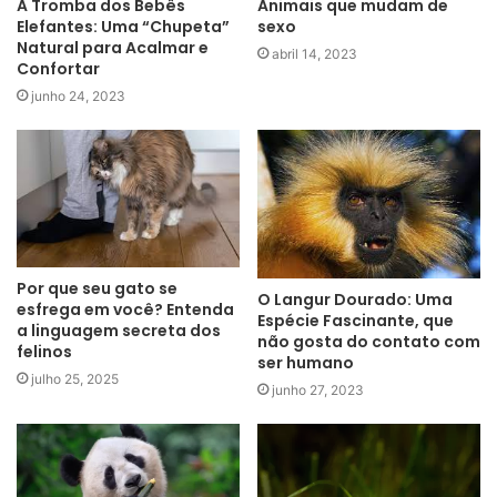
A Tromba dos Bebês
Animais que mudam de
Elefantes: Uma “Chupeta”
sexo
Natural para Acalmar e
abril 14, 2023
Confortar
junho 24, 2023
Por que seu gato se
O Langur Dourado: Uma
esfrega em você? Entenda
Espécie Fascinante, que
a linguagem secreta dos
não gosta do contato com
felinos
ser humano
julho 25, 2025
junho 27, 2023