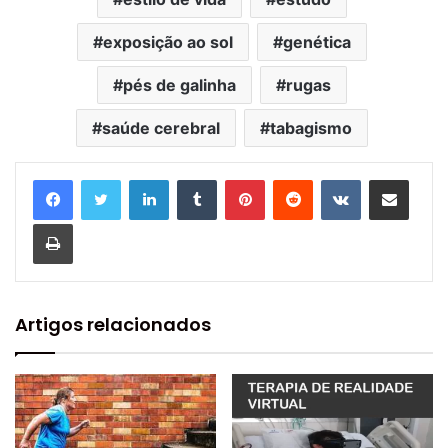
exposição ao sol
genética
pés de galinha
rugas
saúde cerebral
tabagismo
Linkedin
Tumblr
Pinterest
Reddit
VK
Compartilhar via e-mail
Imprimir
Artigos relacionados