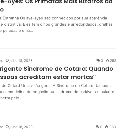
e-Ayes: Os Primatas Mais Bizarros do
o
a Estranha Os aye-ayes são conhecidos por sua aparência
 e distintiva. Eles têm olhos grandes e arredondados, orelhas
e peludas e uma…
ne
julho 18, 2023
0
252
trigante Síndrome de Cotard: Quando
ssoas acreditam estar mortas”
 de Cotard Uma visão geral: A Síndrome de Cotard, também
a como delírio de negação ou síndrome do cadáver ambulante,
oberta pelo…
ne
julho 18, 2023
0
360