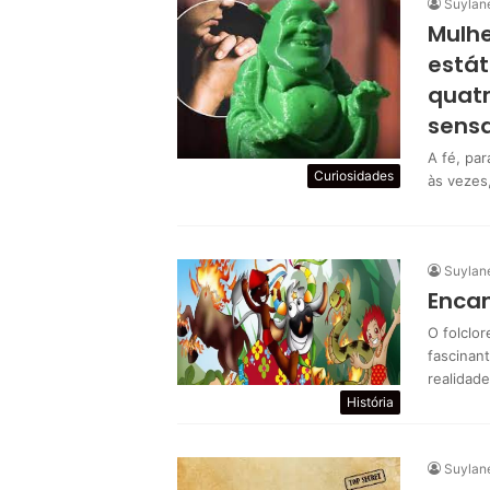
Suylan
Mulhe
estát
quatr
sensa
A fé, pa
Curiosidades
às vezes
Suylan
Encan
O folclor
fascinan
realidad
História
Suylan