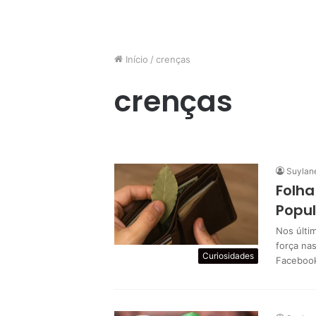
Início
/
crenças
crenças
Suylan
Folha
Popul
Nos últi
força na
Curiosidades
Facebook