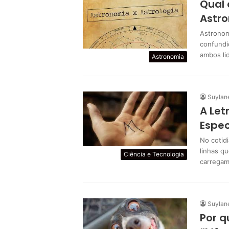
Qual 
Astr
Astronom
confundi
ambos li
Astronomia
Suylan
A Let
Espec
No cotid
linhas q
Ciência e Tecnologia
carrega
Suylan
Por q