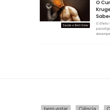
O Cur
Kruge
Sabe
O Efeito
Saúde e Bem Estar
psicológ
desempe
bem-estar
Ciência
C