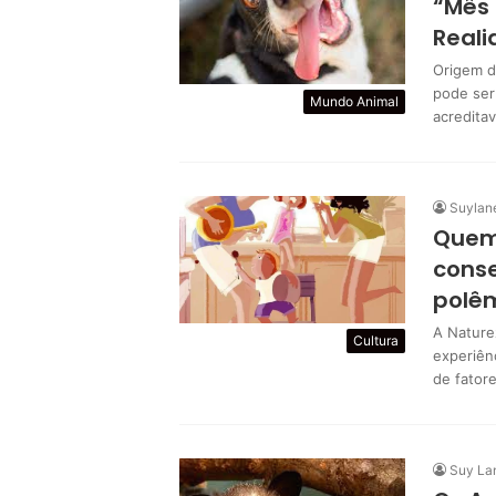
“Mês 
Real
Origem d
pode ser 
Mundo Animal
acredita
Suylan
Quem 
conse
polê
A Naturez
Cultura
experiên
de fator
Suy La