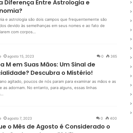
a Diferença Entre Astrologia e
onomia?
ia e astrologia são dois campos que frequentemente são
dos devido às semelhanças em seus nomes e ao fato de
darem com corpos…
e
agosto 15, 2023
0
365
ra M em Suas Mãos: Um Sinal de
ialidade? Descubra o Mistério!
iano agitado, poucos de nós param para examinar as mãos e as
ue as adornam. No entanto, para alguns, essas linhas
m…
e
agosto 7, 2023
0
400
ue o Mês de Agosto é Considerado o