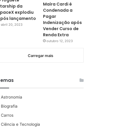
 foguete
Maíra Cardi é
tarship da
Condenada a
paceX explodiu
Pagar
pós lançamento
Indenização após
abril 20, 2023
Vender Curso de
Renda Extra
outubro 12, 2023
Carregar mais
Temas
Astronomia
Biografia
Carros
Ciência e Tecnologia