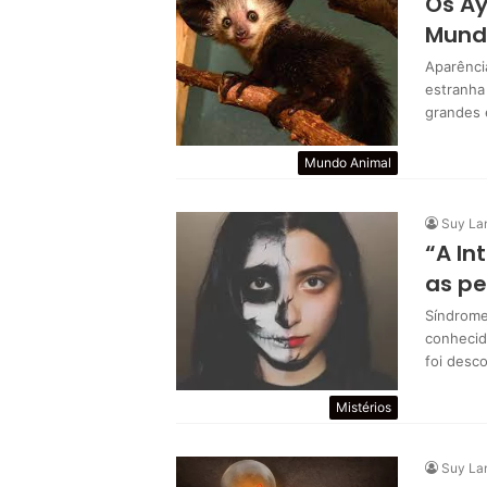
Os Ay
Mund
Aparênci
estranha
grandes 
Mundo Animal
Suy La
“A In
as pe
Síndrome
conhecid
foi desc
Mistérios
Suy La