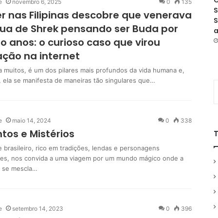
O
e
novembro 6, 2025
0
135
S
r nas Filipinas descobre que venerava
S
ua de Shrek pensando ser Buda por
a
o anos: o curioso caso que virou
ção na internet
ra muitos, é um dos pilares mais profundos da vida humana e,
, ela se manifesta de maneiras tão singulares que…
e
maio 14, 2024
0
338
tos e Mistérios
e brasileiro, rico em tradições, lendas e personagens
tes, nos convida a uma viagem por um mundo mágico onde a
e se mescla…
e
setembro 14, 2023
0
396