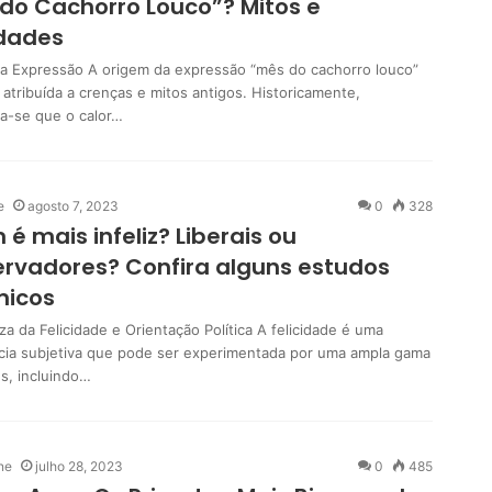
do Cachorro Louco”? Mitos e
idades
a Expressão A origem da expressão “mês do cachorro louco”
atribuída a crenças e mitos antigos. Historicamente,
va-se que o calor…
e
agosto 7, 2023
0
328
é mais infeliz? Liberais ou
rvadores? Confira alguns estudos
micos
a da Felicidade e Orientação Política A felicidade é uma
cia subjetiva que pode ser experimentada por uma ampla gama
es, incluindo…
ne
julho 28, 2023
0
485