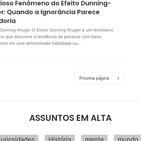
ioso Fenômeno do Efeito Dunning-
r: Quando a Ignorância Parece
doria
 Dunning-Kruger O Efeito Dunning-Kruger é um fenômeno
ico que descreve a tendência de pessoas com baixo
nho em uma determinada habilidade ou…
Próxima página
ASSUNTOS EM ALTA
uriosidades
História
mente
mundo