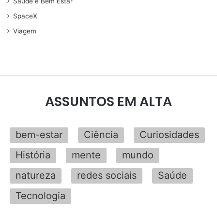
Saúde e Bem Estar
SpaceX
Viagem
ASSUNTOS EM ALTA
bem-estar
Ciência
Curiosidades
História
mente
mundo
natureza
redes sociais
Saúde
Tecnologia