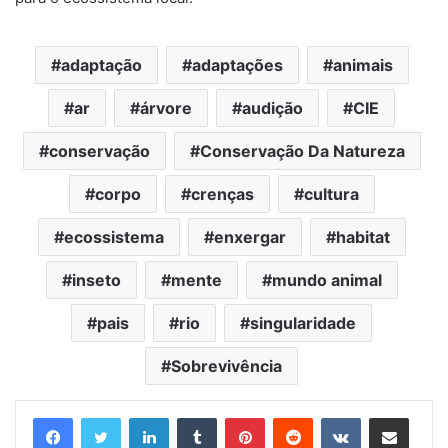
adaptação
adaptações
animais
ar
árvore
audição
CIE
conservação
Conservação Da Natureza
corpo
crenças
cultura
ecossistema
enxergar
habitat
inseto
mente
mundo animal
pais
rio
singularidade
Sobrevivência
Linkedin
Tumblr
Pinterest
Reddit
VK
Compartilhar via e-mail