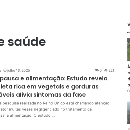
e saúde
Á
e
julho 16, 2025
0
221
c
ausa e alimentação: Estudo revela
d
ieta rica em vegetais e gorduras
veis alivia sintomas da fase
 pesquisa realizada no Reino Unido está chamando atenção
fator muitas vezes negligenciado no tratamento da
a: a alimentação. O estudo,…