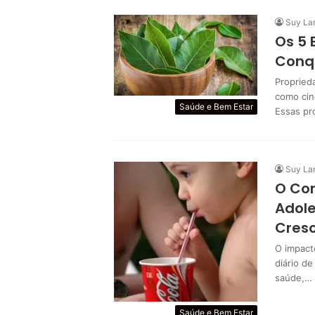
Suy La
Os 5 
Conq
Propried
como cin
Saúde e Bem Estar
Essas pr
Suy La
O Con
Adol
Cres
O impact
diário d
saúde,…
Saúde e Bem Estar