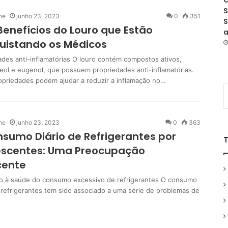
O
S
ne
junho 23, 2023
0
351
S
Benefícios do Louro que Estão
a
uistando os Médicos
ades anti-inflamatórias O louro contém compostos ativos,
eol e eugenol, que possuem propriedades anti-inflamatórias.
opriedades podem ajudar a reduzir a inflamação no…
ne
junho 23, 2023
0
363
sumo Diário de Refrigerantes por
escentes: Uma Preocupação
cente
o à saúde do consumo excessivo de refrigerantes O consumo
e refrigerantes tem sido associado a uma série de problemas de