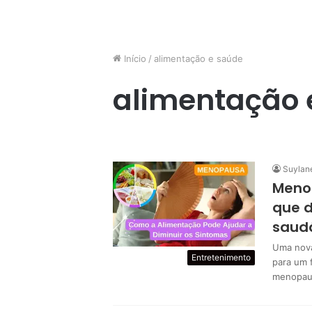
Início
/
alimentação e saúde
alimentação 
Suylan
Menop
que d
saudá
Uma nova
Entretenimento
para um 
menopaus