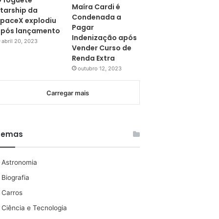
 foguete
Maíra Cardi é
tarship da
Condenada a
paceX explodiu
Pagar
pós lançamento
Indenização após
abril 20, 2023
Vender Curso de
Renda Extra
outubro 12, 2023
Carregar mais
Temas
Astronomia
Biografia
Carros
Ciência e Tecnologia