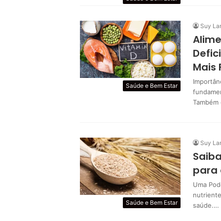
Suy La
Alime
Defic
Mais 
Importân
Saúde e Bem Estar
fundamen
Também 
Suy La
Saiba
para
Uma Pode
nutrient
Saúde e Bem Estar
saúde.…